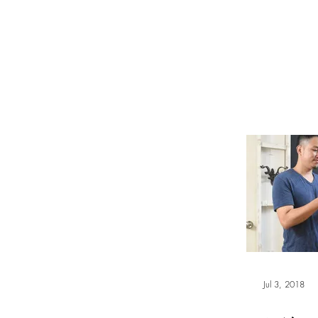
WOOD WORKSHOP 木工雕民
Home
Shop
Book Online
Blog
2020年9月 - 明
Jul 3, 2018