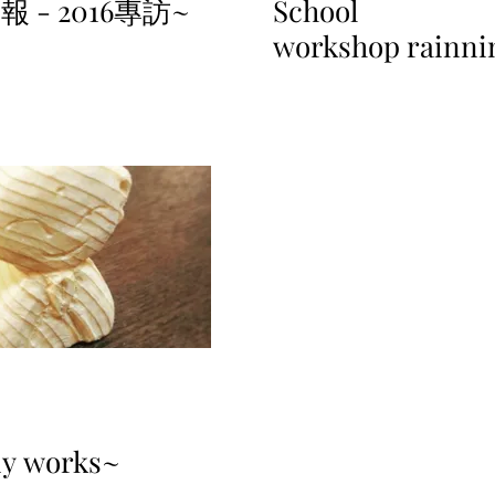
 - 2016專訪~
School
workshop rainni
iy works~