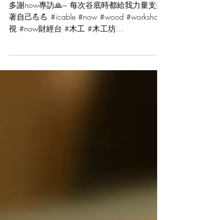
多謝now專訪🙏~
多謝now專訪🙏~ 每次谷底時都給我力量支撐
著自己💪💪 #icable #now #wood #worksho電
視 #now財經台 #木工 #木工坊
https://news.now.com/mobile/finance/player
?newsId=312908&...