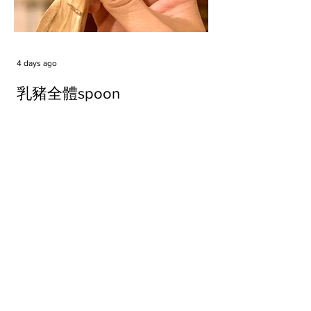
4 days ago
乳豬全體spoon
Tags
#cake
#carft
#character
#diy
#figure
#godzilla
#grid cake
#icable
#linz grid cake
#now財經台
#pan cake
#phonestand
#spoon
#wood
#wood carver
#woodcup
#workshop
#哥斯拉
#專訪
#工作室
#成都展覽
#手作
#木
#木工
#木工坊
#木工班
#木工雕民
#甜品
#蛋糕
Parma Ham
air filter
bear
carft
cartoon
cartoon keychain
cat
cat sculpture
cat spoon
chocolate
chocolate box
class
clip
coffee filter