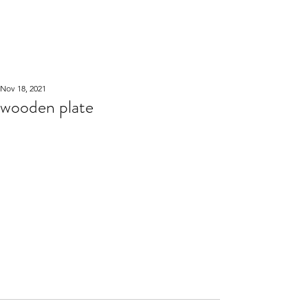
WOOD WORKSHOP
木工雕民
Nov 18, 2021
wooden plate