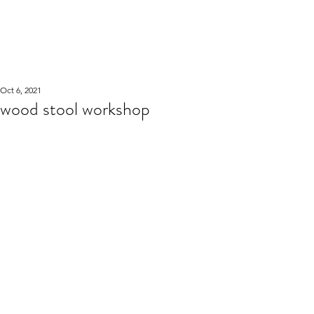
WOOD WORKSHOP
木工雕民
Oct 6, 2021
wood stool workshop