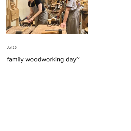
Jul 25
family woodworking day~
Tags
#cake
#carft
#character
#diy
#figure
#godzilla
#grid cake
#icable
#linz grid cake
#now財經台
#pan cake
#phonestand
#spoon
#wood
#wood carver
#woodcup
#workshop
#哥斯拉
#專訪
#工作室
#成都展覽
#手作
#木
#木工