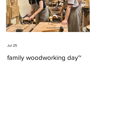
Jul 25
family woodworking day~
Tags
#cake
#carft
#character
#diy
#figure
#godzilla
#grid cake
#icable
#linz grid cake
#now財經台
#pan cake
#phonestand
#spoon
#wood
#wood carver
#woodcup
#workshop
#哥斯拉
#專訪
#工作室
#成都展覽
#手作
#木
#木工
#木工坊
#木工班
#木工雕民
#甜品
#蛋糕