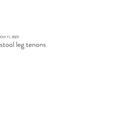
WOOD WORKSHOP
木工雕民
Oct 11, 2023
stool leg tenons