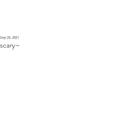
WOOD WORKSHOP
木工雕民
Sep 25, 2021
scary~