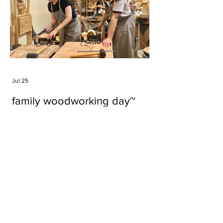
Jul 25
family woodworking day~
Tags
#cake
#carft
#character
#diy
#figure
#godzilla
#grid cake
#icable
#linz grid cake
#now財經台
#pan cake
#phonestand
#spoon
#wood
#wood carver
#woodcup
#workshop
#哥斯拉
#專訪
#工作室
#成都展覽
#手作
#木
#木工