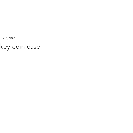
WOOD WORKSHOP
木工雕民
Jul 1, 2023
key coin case