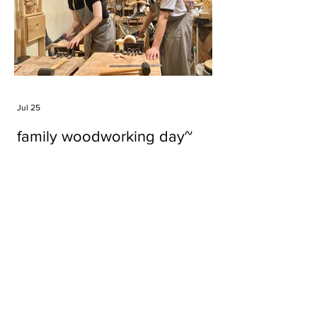
Jul 25
family woodworking day~
Tags
#cake
#carft
#character
#diy
#figure
#godzilla
#grid cake
#icable
#linz grid cake
#now財經台
#pan cake
#phonestand
#spoon
#wood
#wood carver
#woodcup
#workshop
#哥斯拉
#專訪
#工作室
#成都展覽
#手作
#木
#木工
#木工坊
#木工班
#木工雕民
#甜品
#蛋糕