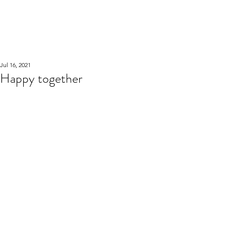
WOOD WORKSHOP
木工雕民
Jul 16, 2021
Happy together