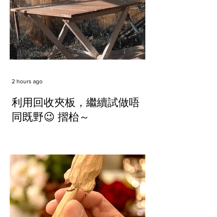
2 hours ago
利用回收夾板，繼續試做唔
同既野😉 摺枱～