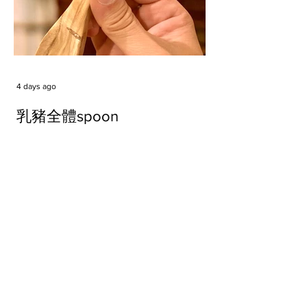
4 days ago
乳豬全體spoon
Tags
#cake
#carft
#character
#diy
#figure
#godzilla
#grid cake
#icable
#linz grid cake
#now財經台
#pan cake
#phonestand
#spoon
#wood
#wood carver
#woodcup
#workshop
#哥斯拉
#專訪
#工作室
#成都展覽
#手作
#木
#木工
#木工坊
#木工班
#木工雕民
#甜品
#蛋糕
Parma Ham
air filter
bear
carft
cartoon