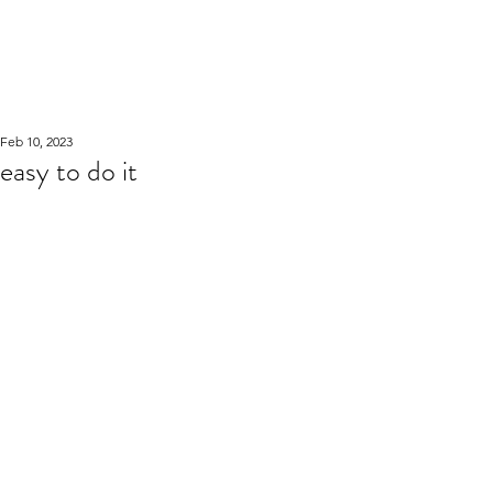
WOOD WORKSHOP
木工雕民
Feb 10, 2023
easy to do it