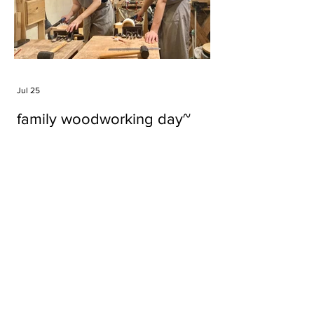
Jul 25
family woodworking day~
Tags
#cake
#carft
#character
#diy
#figure
#godzilla
#grid cake
#icable
#linz grid cake
#now財經台
#pan cake
#phonestand
#spoon
#wood
#wood carver
#woodcup
#workshop
#哥斯拉
#專訪
#工作室
#成都展覽
#手作
#木
#木工
#木工坊
#木工班
#木工雕民
#甜品
#蛋糕
Parma Ham
air filter
bear
carft
cartoon