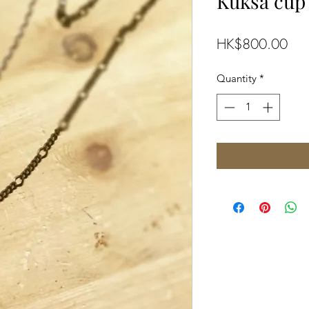
Kuksa cup
Pric
HK$800.00
Quantity
*