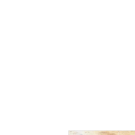
WOOD WORKSHOP 木工雕民
Home
Shop
Book Online
Blog
2020年9月 - 明