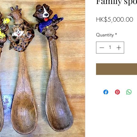
Family sp
P
HK$5,000.00
Quantity
*