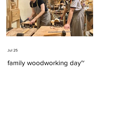
Jul 25
family woodworking day~
Tags
#cake
#carft
#character
#diy
#figure
#godzilla
#grid cake
#icable
#linz grid cake
#now財經台
#pan cake
#phonestand
#spoon
#wood
#wood carver
#woodcup
#workshop
#哥斯拉
#專訪
#工作室
#成都展覽
#手作
#木
#木工