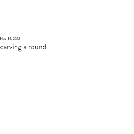
WOOD WORKSHOP
木工雕民
Nov 14, 2022
carving a round