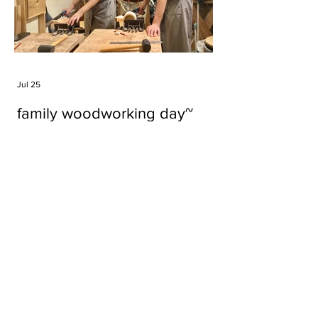
Jul 25
family woodworking day~
Tags
#cake
#carft
#character
#diy
#figure
#godzilla
#grid cake
#icable
#linz grid cake
#now財經台
#pan cake
#phonestand
#spoon
#wood
#wood carver
#woodcup
#workshop
#哥斯拉
#專訪
#工作室
#成都展覽
#手作
#木
#木工
#木工坊
#木工班
#木工雕民
#甜品
#蛋糕
Parma Ham
air filter
bear
carft
cartoon
cartoon keychain
cat
cat sculpture
cat spoon