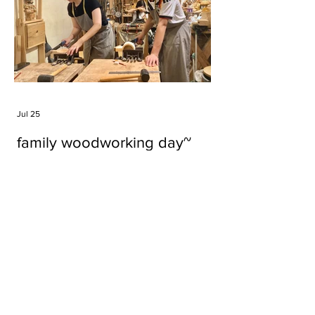
Jul 25
family woodworking day~
Tags
#cake
#carft
#character
#diy
#figure
#godzilla
#grid cake
#icable
#linz grid cake
#now財經台
#pan cake
#phonestand
#spoon
#wood
#wood carver
#woodcup
#workshop
#哥斯拉
#專訪
#工作室
#成都展覽
#手作
#木
#木工