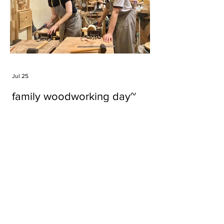
Jul 25
family woodworking day~
Tags
#cake
#carft
#character
#diy
#figure
#godzilla
#grid cake
#icable
#linz grid cake
#now財經台
#pan cake
#phonestand
#spoon
#wood
#wood carver
#woodcup
#workshop
#哥斯拉
#專訪
#工作室
#成都展覽
#手作
#木
#木工
#木工坊
#木工班
#木工雕民
#甜品
#蛋糕