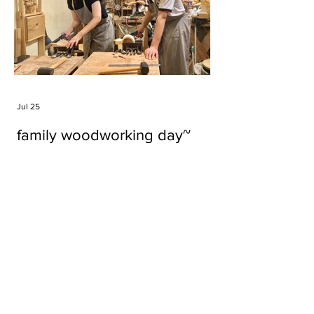
Jul 25
family woodworking day~
Tags
#cake
#carft
#character
#diy
#figure
#godzilla
#grid cake
#icable
#linz grid cake
#now財經台
#pan cake
#phonestand
#spoon
#wood
#wood carver
#woodcup
#workshop
#哥斯拉
#專訪
#工作室
#成都展覽
#手作
#木
#木工
#木工坊
#木工班
#木工雕民
#甜品
#蛋糕