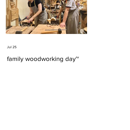
Jul 25
family woodworking day~
Tags
#cake
#carft
#character
#diy
#figure
#godzilla
#grid cake
#icable
#linz grid cake
#now財經台
#pan cake
#phonestand
#spoon
#wood
#wood carver
#woodcup
#workshop
#哥斯拉
#專訪
#工作室
#成都展覽
#手作
#木
#木工