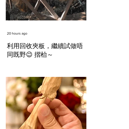
20 hours ago
利用回收夾板，繼續試做唔
同既野😉 摺枱～