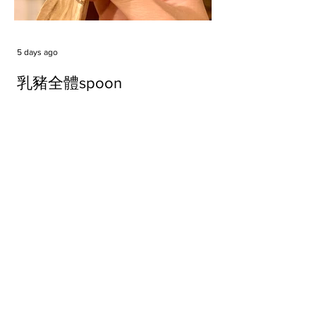
5 days ago
乳豬全體spoon
Tags
#cake
#carft
#character
#diy
#figure
#godzilla
#grid cake
#icable
#linz grid cake
#now財經台
#pan cake
#phonestand
#spoon
#wood
#wood carver
#woodcup
#workshop
#哥斯拉
#專訪
#工作室
#成都展覽
#手作
#木
#木工
#木工坊
#木工班
#木工雕民
#甜品
#蛋糕
Parma Ham
air filter
bear
carft
cartoon
cartoon keychain
cat
cat sculpture
cat spoon
chocolate
chocolate box
class
clip
coffee filter
course
cup
family
family day
familyday
familyworks