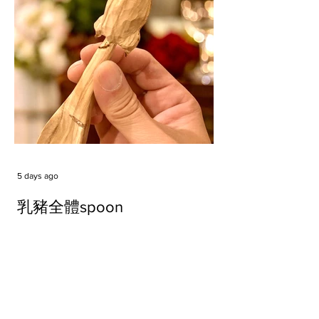
5 days ago
乳豬全體spoon
Tags
#cake
#carft
#character
#diy
#figure
#godzilla