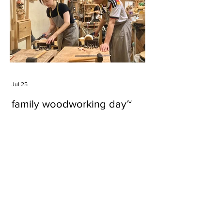
Jul 25
family woodworking day~
Tags
#cake
#carft
#character
#diy
#figure
#godzilla
#grid cake
#icable
#linz grid cake
#now財經台
#pan cake
#phonestand
#spoon
#wood
#wood carver
#woodcup
#workshop
#哥斯拉
#專訪
#工作室
#成都展覽
#手作
#木
#木工