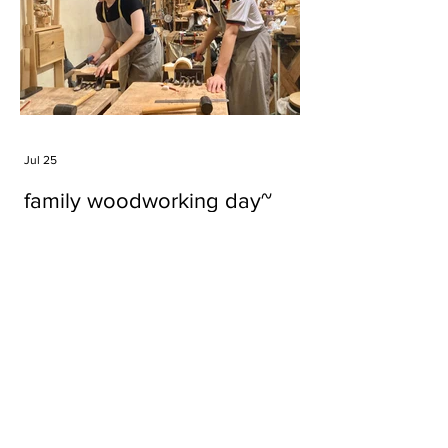
Jul 25
family woodworking day~
Tags
#cake
#carft
#character
#diy
#figure
#godzilla
#grid cake
#icable
#linz grid cake
#now財經台
#pan cake
#phonestand
#spoon
#wood
#wood carver
#woodcup
#workshop
#哥斯拉
#專訪
#工作室
#成都展覽
#手作
#木
#木工