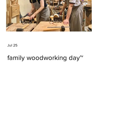
Jul 25
family woodworking day~
Tags
#cake
#carft
#character
#diy
#figure
#godzilla
#grid cake
#icable
#linz grid cake
#now財經台
#pan cake
#phonestand
#spoon
#wood
#wood carver
#woodcup
#workshop
#哥斯拉
#專訪
#工作室
#成都展覽
#手作
#木
#木工
#木工坊
#木工班
#木工雕民
#甜品
#蛋糕