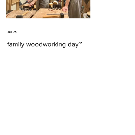
Jul 25
family woodworking day~
Tags
#cake
#carft
#character
#diy
#figure
#godzilla
#grid cake
#icable
#linz grid cake
#now財經台
#pan cake
#phonestand
#spoon
#wood
#wood carver
#woodcup
#workshop
#哥斯拉
#專訪
#工作室
#成都展覽
#手作
#木
#木工
#木工坊
#木工班
#木工雕民
#甜品
#蛋糕
Parma Ham
air filter
bear
carft
cartoon
cartoon keychain
cat
cat sculpture
cat spoon